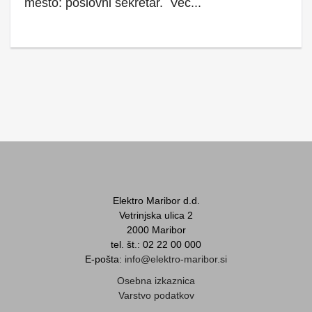
mesto: poslovni sekretar.
Več...
Elektro Maribor d.d.
Vetrinjska ulica 2
2000 Maribor
tel. št.: 02 22 00 000
E-pošta:
info@elektro-maribor.si
Osebna izkaznica
Varstvo podatkov