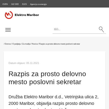
OVEN
GIZ DEE
ELES
Agencija za energijo
/
Domov
/
O podjetju
/
Za medije
/
Novice
/
Razpis za prosto delovno mesto poslovni sekretar
Datum objave: 05.11.2021
Razpis za prosto delovno
mesto poslovni sekretar
Družba Elektro Maribor d.d., Vetrinjska ulica 2,
2000 Maribor, objavlja razpis prosto delovno