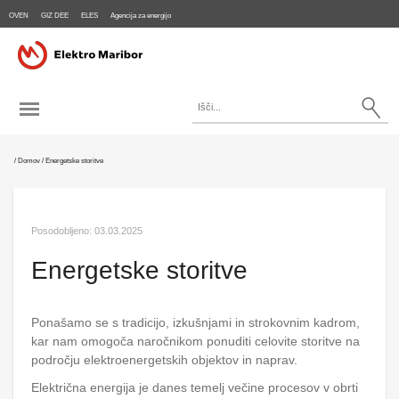
OVEN
GIZ DEE
ELES
Agencija za energijo
/
Domov
/
Energetske storitve
Posodobljeno:
03.03.2025
Energetske storitve
Ponašamo se s tradicijo, izkušnjami in strokovnim kadrom,
kar nam omogoča naročnikom ponuditi celovite storitve na
področju elektroenergetskih objektov in naprav.
Električna energija je danes temelj večine procesov v obrti