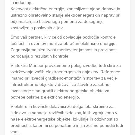
in industriji.
Kakovost električne energije, zanesljivost njene dobave in
ustrezno obratovalno stanje elektroenergetskih naprav pri
odjemalcih, so bistvenega pomena za doseganje
zastavljenih poslovnih ciljev.
Smo vaš partner, ki v celoti obvladuje področje kontrole
točnosti in overitev meril za obračun električne energije.
Zagotavljamo sledljivost meritev ter jasnost in pravilnost
poročanja o rezultatih kontrole.
V Elektru Maribor prevzamemo poleg izvedbe tudi skrb za
vzdrževanje vaših elektroenergetskih objektov. Reference
imamo pri izvedbi gradbeno-montažnih storitev za večje
infrastrukturne objekte v državi, za številne zasebne
investitorje smo gradili elektroenergetske objekte za
potrebe oskrbe z električno energijo.
V elektro in kovinski delavnici že dolga leta skrbimo za
izdelavo in sanacijo različnih izdelkov, ki jih vgrajujemo v
naše elektroenergetske objekte. Izkušnje in odzivnost so
prednosti s katerimi se ponašamo in jih želimo ponuditi tudi
vam.