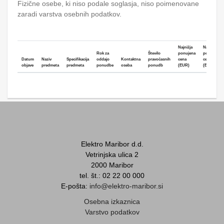
Fizične osebe, ki niso podale soglasja, niso poimenovane
zaradi varstva osebnih podatkov.
Najnižja
Najvišja
Rok za
Število
ponujena
ponujena
Datum
Naziv
Specifikacija
oddajo
Kontaktna
pravočasnih
cena
cena
objave
predmeta
predmeta
ponudbe
oseba
ponudb
(EUR)
(EUR)
Elektro Maribor d.d.
Vetrinjska ulica 2
2000 Maribor
tel. št.: 02 22 00 000
E-pošta:
info@elektro-maribor.si
Osebna izkaznica
Varstvo podatkov