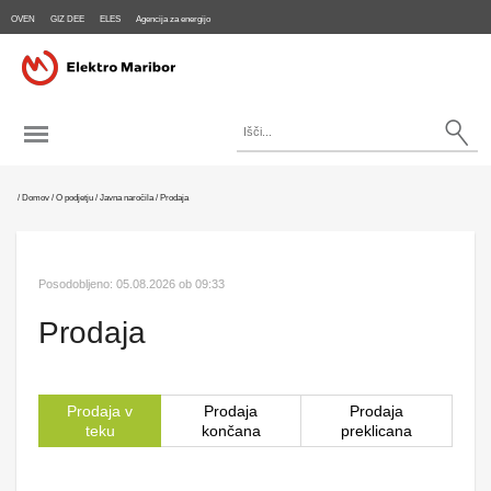
OVEN
GIZ DEE
ELES
Agencija za energijo
/
Domov
/
O podjetju
/
Javna naročila
/
Prodaja
Posodobljeno:
05.08.2026 ob 09:33
Prodaja
Prodaja v
Prodaja
Prodaja
teku
končana
preklicana