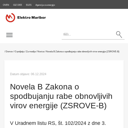
OVEN
GIZ DEE
ELES
Agencija za energijo
/
Domov
/
O podjetju
/
Za medije
/
Novice
/
Novela B Zakona o spodbujanju rabe obnovljivih virov energije (ZSROVE-B)
Datum objave: 06.12.2024
Novela B Zakona o
spodbujanju rabe obnovljivih
virov energije (ZSROVE-B)
V Uradnem listu RS, št. 102/2024 z dne 3.