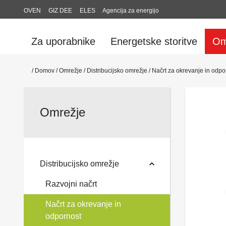
OVEN
GIZ DEE
ELES
Agencija za energijo
Za uporabnike
Energetske storitve
Om
/
Domov
/
Omrežje
/
Distribucijsko omrežje
/
Načrt za okrevanje in odpo
Omrežje
Distribucijsko omrežje
Razvojni načrt
Načrt za okrevanje in
odpornost