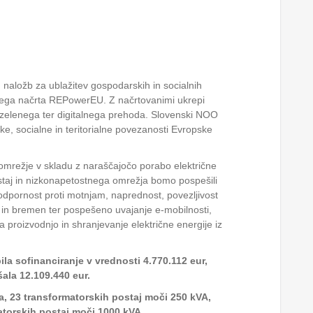
 naložb za ublažitev gospodarskih in socialnih
pskega načrta REPowerEU. Z načrtovanimi ukrepi
ve zelenega ter digitalnega prehoda. Slovenski NOO
ke, socialne in teritorialne povezanosti Evropske
 omrežje v skladu z naraščajočo porabo električne
postaj in nizkonapetostnega omrežja bomo pospešili
, odpornost proti motnjam, naprednost, povezljivost
ov in bremen ter pospešeno uvajanje e-mobilnosti,
za proizvodnjo in shranjevanje električne energije iz
la sofinanciranje v vrednosti 4.770.112 eur,
ala 12.109.440 eur.
, 23 transformatorskih postaj moči 250 kVA,
atorskih postaj moči 1000 kVA.