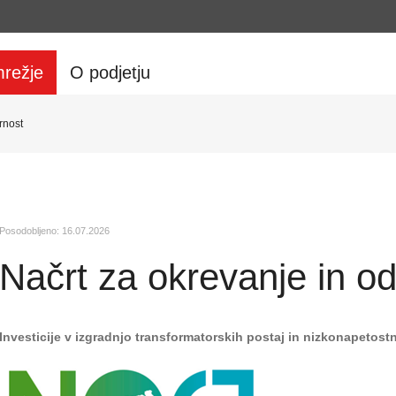
režje
O podjetju
rnost
Posodobljeno:
16.07.2026
Načrt za okrevanje in o
Investicije v izgradnjo transformatorskih postaj in nizkonapetost