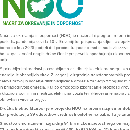
Načrt za okrevanje in odpornost (NOO) je nacionalni program reform in
posledic pandemije covida-19 v Sloveniji ter prispevanje ciljem evro
bomo do leta 2026 podprli dolgoročno trajnostno rast in naslovili izzi
bo skupaj z načrti drugih držav članic prispeval k spodbujanju ekonoms
unije.
S pridobljenimi sredstvi posodabljamo distribucijsko elektroenergetsko
energije iz obnovljivih virov. Z vlaganji v izgradnjo transformatorskih 
celovit razvoj in vodenje distribucijskega omrežja za večjo zmogljivost
in prilagodljivost omrežja, kar bo omogočilo izkoriščanje prožnosti vir
vključno s polnilnimi mesti za električna vozila ter vključevanje naprav 
obnovljivih virov energije.
Družba Elektro Maribor je v projektu NOO na prvem razpisu pridobi
kar predstavlja 39 odstotkov vrednosti celotne naložbe. Ta je znaš
Sredstva smo namenili izgradnji 94 km nizkonapetostnega omrežja
23 transformatorskih postaj moči 400 do 630 kVA ter 15 transform