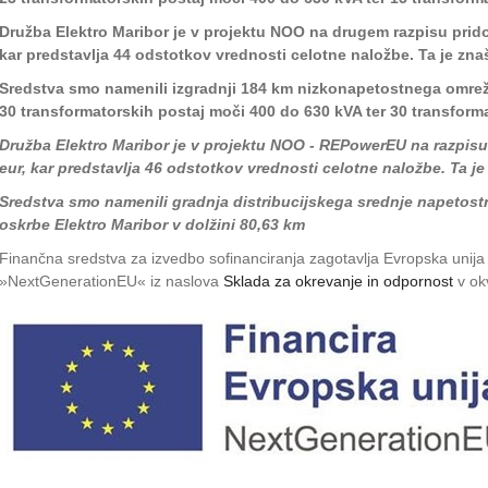
Družba Elektro Maribor je v projektu NOO na drugem razpisu pridob
kar predstavlja 44 odstotkov vrednosti celotne naložbe. Ta je znaš
Sredstva smo namenili izgradnji 184 km nizkonapetostnega omrežj
30 transformatorskih postaj moči 400 do 630 kVA ter 30 transform
Družba Elektro Maribor je v projektu NOO - REPowerEU na razpisu 
eur, kar predstavlja 46 odstotkov vrednosti celotne naložbe. Ta je
Sredstva smo namenili gradnja distribucijskega srednje napetost
oskrbe Elektro Maribor v dolžini 80,63 km
Finančna sredstva za izvedbo sofinanciranja zagotavlja Evropska unija
»NextGenerationEU« iz naslova
Sklada za okrevanje in odpornost
v ok