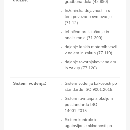
družbe:
gradbena dela (43.990)
Inženirska dejavnost in s
tem povezano svetovanje
(71.12)
tehnično preizkušanje in
analiziranje (71.200)
dajanje lahkih motornih vozil
v najem in zakup (77.110)
dajanje tovornjakov v najem
in zakup (77.120)
Sistemi vodenja:
Sistem vodenja kakovosti po
standardu ISO 9001:2015.
Sistem ravnanja z okoljem
po standardu ISO
14001:2015.
Sistem kontrole in
ugotavljanje skladnosti po