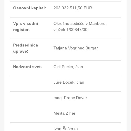
Osnovni kapital:
203.932.511,50 EUR
Vpis v sodni
Okrožno sodišče v Mariboru,
register:
vložek 1/00847/00
Predsednica
Tatjana Vogrinec Burgar
uprave:
Nadzorni svet:
Ciril Pucko, član
Jure Boček, član
mag. Franc Dover
Melita Žiher
Ivan Šešerko