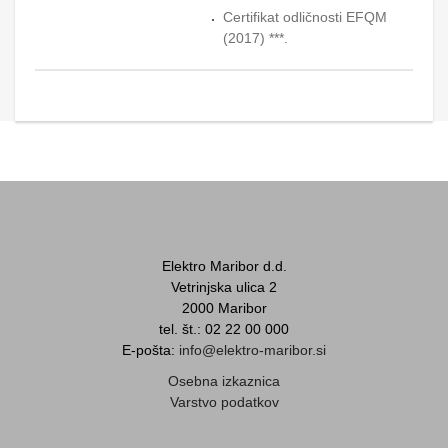
Certifikat odličnosti EFQM
(2017) ***.
Elektro Maribor d.d.
Vetrinjska ulica 2
2000 Maribor
tel. št.: 02 22 00 000
E-pošta:
info@elektro-maribor.si
Osebna izkaznica
Varstvo podatkov