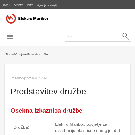
OVEN
GIZ DEE
ELES
Agencija za energijo
/
Domov
/
O podjetju
/
Predstavitev družbe
Posodobljeno:
03.07.2026
Predstavitev družbe
Osebna izkaznica družbe
Elektro Maribor, podjetje za
Družba:
distribucijo električne energije, d.d.