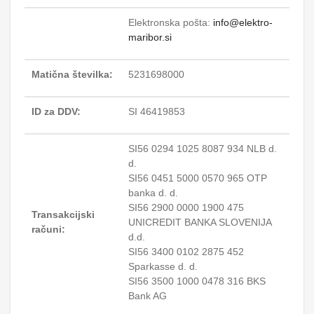
Elektronska pošta:
info@elektro-
maribor.si
Matična številka:
5231698000
ID za DDV:
SI 46419853
SI56 0294 1025 8087 934 NLB d.
d.
SI56 0451 5000 0570 965 OTP
banka d. d.
SI56 2900 0000 1900 475
Transakcijski
UNICREDIT BANKA SLOVENIJA
računi:
d.d.
SI56 3400 0102 2875 452
Sparkasse d. d.
SI56 3500 1000 0478 316 BKS
Bank AG