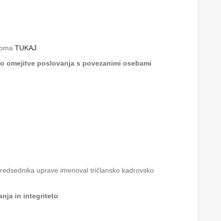
iroma
TUKAJ
.
ajo omejitve poslovanja s povezanimi osebami
predsednika uprave imenoval tričlansko kadrovsko
ja in integriteto