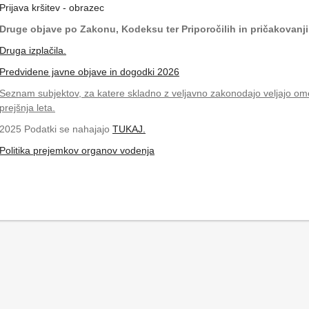
Prijava kršitev - obrazec
Druge objave po Zakonu, Kodeksu ter Priporočilih in pričakovanj
Druga izplačila.
Predvidene javne objave in dogodki 2026
Seznam subjektov, za katere skladno z veljavno zakonodajo veljajo om
prejšnja leta.
2025 Podatki se nahajajo
TUKAJ.
Politika prejemkov organov vodenja