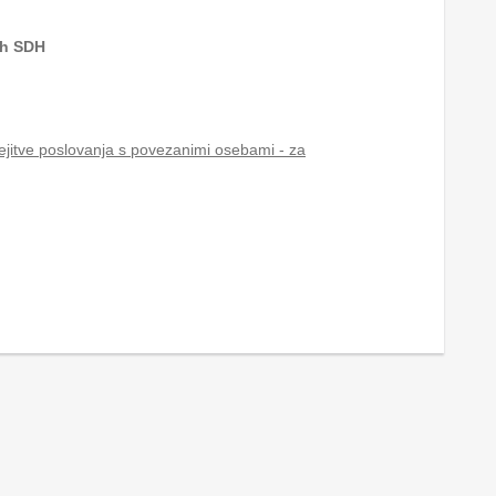
ih SDH
ejitve poslovanja s povezanimi osebami - za