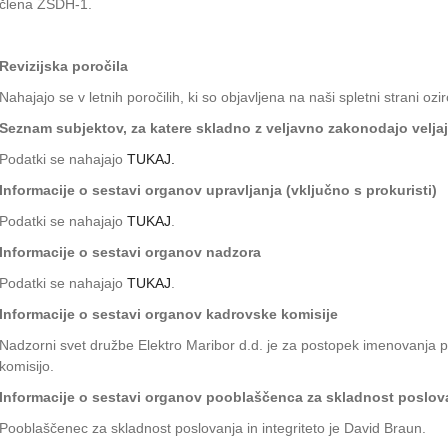
člena ZSDH-1.
Revizijska poročila
Nahajajo se v letnih poročilih, ki so objavljena na naši spletni strani oz
Seznam subjektov, za katere skladno z veljavno zakonodajo velj
Podatki se nahajajo
TUKAJ.
Informacije o sestavi organov upravljanja (vključno s prokuristi)
Podatki se nahajajo
TUKAJ
.
Informacije o sestavi organov nadzora
Podatki se nahajajo
TUKAJ
.
Informacije o sestavi organov kadrovske komisije
Nadzorni svet družbe Elektro Maribor d.d. je za postopek imenovanja 
komisijo.
Informacije o sestavi organov pooblaščenca za skladnost poslovan
Pooblaščenec za skladnost poslovanja in integriteto je David Braun.