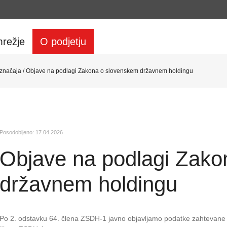
režje
O podjetju
 značaja
/
Objave na podlagi Zakona o slovenskem državnem holdingu
Posodobljeno:
17.04.2026
Objave na podlagi Zako
državnem holdingu
Po 2. odstavku 64. člena ZSDH-1 javno objavljamo podatke zahtevane v 