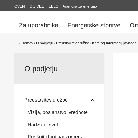
OVEN
GIZ DEE
ELES
Agencija za energijo
Za uporabnike
Energetske storitve
Om
/
Domov
/
O podjetju
/
Predstavitev družbe
/
Katalog informacij javnega
O podjetju
Predstavitev družbe
Vizija, poslanstvo, vrednote
Nadzorni svet
Prejšnji člani nadzornega