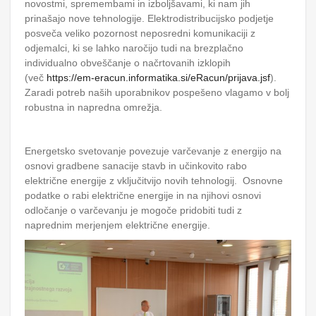
novostmi, spremembami in izboljšavami, ki nam jih
prinašajo nove tehnologije. Elektrodistribucijsko podjetje
posveča veliko pozornost neposredni komunikaciji z
odjemalci, ki se lahko naročijo tudi na brezplačno
individualno obveščanje o načrtovanih izklopih
(več
https://em-eracun.informatika.si/eRacun/prijava.jsf
).
Zaradi potreb naših uporabnikov pospešeno vlagamo v bolj
robustna in napredna omrežja.
Energetsko svetovanje povezuje varčevanje z energijo na
osnovi gradbene sanacije stavb in učinkovito rabo
električne energije z vključitvijo novih tehnologij. Osnovne
podatke o rabi električne energije in na njihovi osnovi
odločanje o varčevanju je mogoče pridobiti tudi z
naprednim merjenjem električne energije.