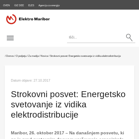
OVEN
GIZ DEE
ELES
Agencija za energijo
/
Domov
/
O podjetju
/
Za medije
/
Novice
/
Strokovni posvet: Energetsko svetovanje iz vidika elektrodistribucije
Datum objave: 27.10.2017
Strokovni posvet: Energetsko
svetovanje iz vidika
elektrodistribucije
Maribor, 26. oktober 2017 – Na današnjem posvetu, ki