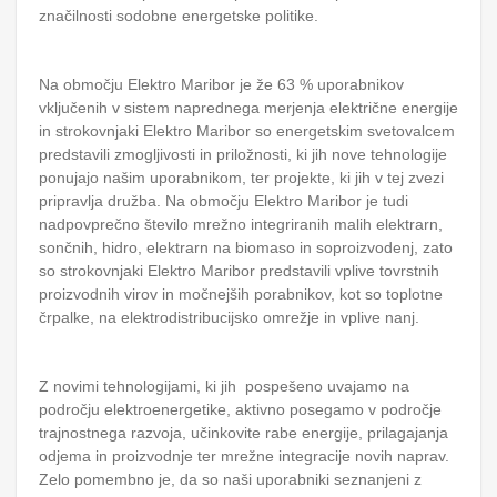
značilnosti sodobne energetske politike.
Na območju Elektro Maribor je že 63 % uporabnikov
vključenih v sistem naprednega merjenja električne energije
in strokovnjaki Elektro Maribor so energetskim svetovalcem
predstavili zmogljivosti in priložnosti, ki jih nove tehnologije
ponujajo našim uporabnikom, ter projekte, ki jih v tej zvezi
pripravlja družba. Na območju Elektro Maribor je tudi
nadpovprečno število mrežno integriranih malih elektrarn,
sončnih, hidro, elektrarn na biomaso in soproizvodenj, zato
so strokovnjaki Elektro Maribor predstavili vplive tovrstnih
proizvodnih virov in močnejših porabnikov, kot so toplotne
črpalke, na elektrodistribucijsko omrežje in vplive nanj.
Z novimi tehnologijami, ki jih pospešeno uvajamo na
področju elektroenergetike, aktivno posegamo v področje
trajnostnega razvoja, učinkovite rabe energije, prilagajanja
odjema in proizvodnje ter mrežne integracije novih naprav.
Zelo pomembno je, da so naši uporabniki seznanjeni z