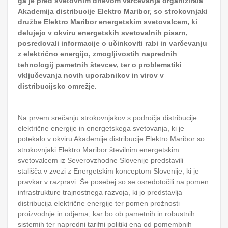
ga je pred svetovnim dnevom varčevanja organizirala
Akademija distribucije Elektro Maribor, so strokovnjaki
družbe Elektro Maribor energetskim svetovalcem, ki
delujejo v okviru energetskih svetovalnih pisarn,
posredovali informacije o učinkoviti rabi in varčevanju
z električno energijo, zmogljivostih naprednih
tehnologij pametnih števcev, ter o problematiki
vključevanja novih uporabnikov in virov v
distribucijsko omrežje.
Na prvem srečanju strokovnjakov s področja distribucije
električne energije in energetskega svetovanja, ki je
potekalo v okviru Akademije distribucije Elektro Maribor so
strokovnjaki Elektro Maribor številnim energetskim
svetovalcem iz Severovzhodne Slovenije predstavili
stališča v zvezi z Energetskim konceptom Slovenije, ki je
pravkar v razpravi. Še posebej so se osredotočili na pomen
infrastrukture trajnostnega razvoja, ki jo predstavlja
distribucija električne energije ter pomen prožnosti
proizvodnje in odjema, kar bo ob pametnih in robustnih
sistemih ter napredni tarifni politiki ena od pomembnih