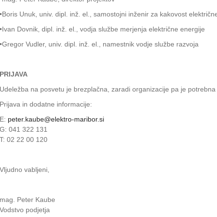
•Boris Unuk, univ. dipl. inž. el., samostojni inženir za kakovost električ
•Ivan Dovnik, dipl. inž. el., vodja službe merjenja električne energije
•Gregor Vudler, univ. dipl. inž. el., namestnik vodje službe razvoja
PRIJAVA
Udeležba na posvetu je brezplačna, zaradi organizacije pa je potrebna 
Prijava in dodatne informacije:
E:
peter.kaube@elektro-maribor.si
G: 041 322 131
T: 02 22 00 120
Vljudno vabljeni,
mag. Peter Kaube
Vodstvo podjetja