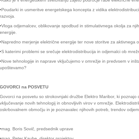
•Kako je v energetskem svetovanju zajeto področje rabe električne ene
•Poudarki in usmeritve energetskega koncepta z vidika elektrodistribucij
razvoja.
•Vloga odjemalcev, oblikovanje spodbud in stimulativnega okolja za nji
energije.
•Napredno merjenje električne energije ter nove storitve za aktivnega
•S katerimi problemi se srečuje elektrodistribucija in odjemalci ob mrežni
•Nove tehnologije in naprave vključujemo v omrežje in predvsem v inštal
upoštevamo?
GOVORCI na POSVETU
Govorci na posvetu so strokovnjaki družbe Elektro Maribor, ki poznajo de
vključevanje novih tehnologij in obnovljivih virov v omrežje. Elektrodistr
oskrbovalnem območju in je poznavalec njihovih potreb, trendov odjem
•mag. Boris Sovič, predsednik uprave
•mag. Peter Kaube, direktor projektov