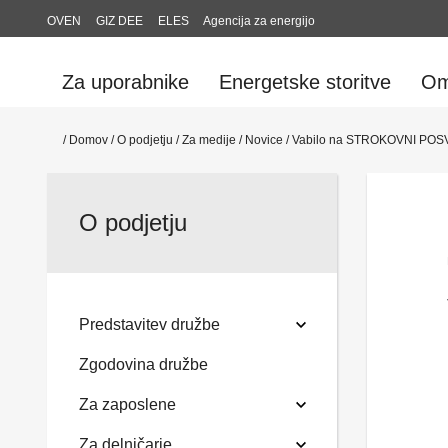
OVEN
GIZ DEE
ELES
Agencija za energijo
Za uporabnike
Energetske storitve
Om
/
Domov
/
O podjetju
/
Za medije
/
Novice
/
Vabilo na STROKOVNI POSVET:
O podjetju
Predstavitev družbe
Zgodovina družbe
Za zaposlene
Za delničarje