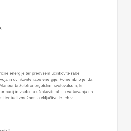
a
,
rične energije ter predvsem učinkovite rabe
voja in učinkovite rabe energije. Pomembno je, da
 Maribor bi želeli energetskim svetovalcem, ki
ormacij in vsebin o učinkoviti rabi in varčevanju na
 ter tudi zmožnostjo vključitve le-teh v