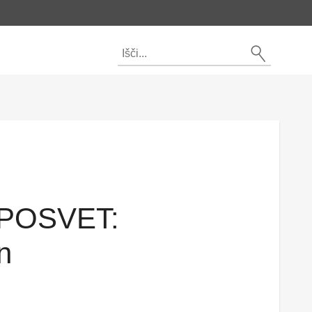
 POSVET:
n