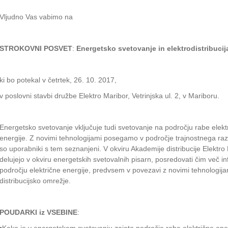
Vljudno Vas vabimo na
STROKOVNI POSVET
:
Energetsko svetovanje in elektrodistribucij
ki bo potekal v četrtek, 26. 10. 2017,
v poslovni stavbi družbe Elektro Maribor, Vetrinjska ul. 2, v Mariboru.
Energetsko svetovanje vključuje tudi svetovanje na področju rabe elekt
energije. Z novimi tehnologijami posegamo v področje trajnostnega raz
so uporabniki s tem seznanjeni. V okviru Akademije distribucije Elektro
delujejo v okviru energetskih svetovalnih pisarn, posredovati čim več inf
področju električne energije, predvsem v povezavi z novimi tehnologijami
distribucijsko omrežje.
POUDARKI iz VSEBINE
: