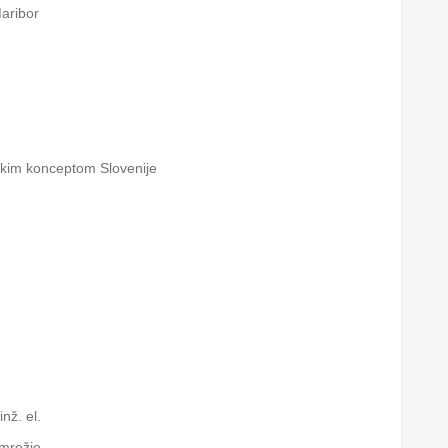
Maribor
tskim konceptom Slovenije
inž. el.
omrežje