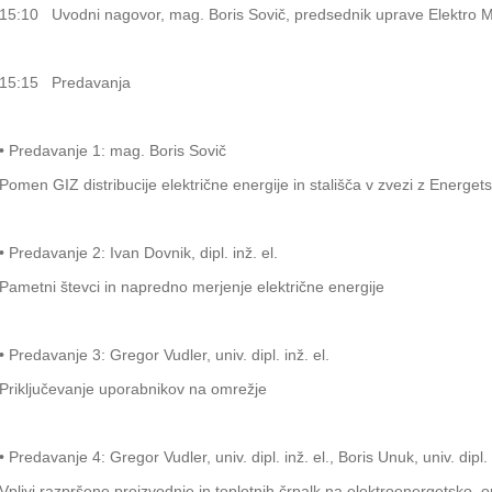
15:10 Uvodni nagovor, mag. Boris Sovič, predsednik uprave Elektro 
15:15 Predavanja
• Predavanje 1: mag. Boris Sovič
Pomen GIZ distribucije električne energije in stališča v zvezi z Energe
• Predavanje 2: Ivan Dovnik, dipl. inž. el.
Pametni števci in napredno merjenje električne energije
• Predavanje 3: Gregor Vudler, univ. dipl. inž. el.
Priključevanje uporabnikov na omrežje
• Predavanje 4: Gregor Vudler, univ. dipl. inž. el., Boris Unuk, univ. dipl. 
Vplivi razpršene proizvodnje in toplotnih črpalk na elektroenergetsko 