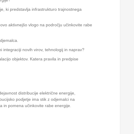
rgije?
e, ki predstavlja infrastrukturo trajnostnega
hovo aktivnejšo vlogo na področju učinkovite rabe
 odjemalca.
 integraciji novih virov, tehnologij in naprav?
acijo objektov. Katera pravila in predpise
javnost distribucije električne energije,
ibucijsko podjetje ima stik z odjemalci na
a in pomena učinkovite rabe energije.