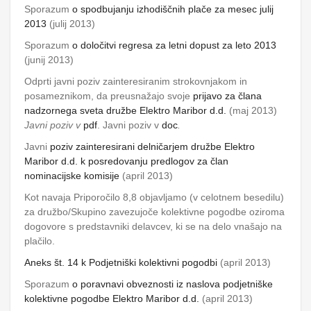
Sporazum
o spodbujanju izhodiščnih plače za mesec julij
2013
(julij 2013)
Sporazum
o določitvi regresa za letni dopust za
leto 2013
(junij 2013)
Odprti javni poziv zainteresiranim strokovnjakom in
posameznikom, da preusnažajo svoje
prijavo za člana
nadzornega sveta družbe Elektro Maribor d.d.
(maj 2013)
Javni
poziv v
pdf
.
Javni poziv v
doc
.
Javni
poziv zainteresirani delničarjem družbe Elektro
Maribor d.d. k posredovanju predlogov za član
nominacijske komisije
(april 2013)
Kot navaja Priporočilo 8,8 objavljamo (v celotnem besedilu)
za družbo/Skupino zavezujoče kolektivne pogodbe oziroma
dogovore s predstavniki delavcev, ki se na delo vnašajo na
plačilo.
Aneks št. 14 k Podjetniški
kolektivni pogodbi
(april 2013)
Sporazum
o poravnavi obveznosti iz naslova podjetniške
kolektivne pogodbe Elektro Maribor d.d.
(april 2013)