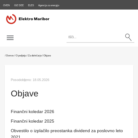
OVEN
GIZ DEE
ELES
Agencija za energijo
/
Domov
/
O podjetju
/
Za delničarje
/
Objave
Posodobljeno:
18.05.2026
Objave
Finančni koledar 2026
Finančni koledar 2025
Obvestilo o izplačilo preostanka dividend za poslovno leto
2021