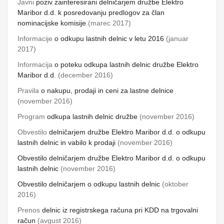
Javni
poziv zainteresirani delničarjem družbe Elektro
Maribor d.d. k posredovanju predlogov za član
nominacijske komisije
(marec 2017)
Informacije
o odkupu lastnih delnic v letu 2016
(januar
2017)
Informacija
o poteku odkupa lastnih delnic družbe Elektro
Maribor d.d
.
(december 2016)
Pravila
o nakupu, prodaji in ceni
za lastne delnice
(november 2016)
Program
odkupa lastnih
delnic družbe
(november 2016)
Obvestilo
delničarjem družbe Elektro Maribor d.d. o odkupu
lastnih delnic in vabilo k prodaji
(november 2016)
Obvestilo delničarjem družbe Elektro Maribor d.d. o
odkupu
lastnih delnic
(november 2016)
Obvestilo delničarjem o odkupu
lastnih delnic
(oktober
2016)
Prenos
delnic iz registrskega računa pri KDD na trgovalni
račun
(avgust 2016)