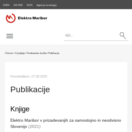
OVEN
GIZ DEE
ELES
Agencija za energijo
/
Domov
/
O podjetju
/
Predstavitev družbe
/
Publikacije
Posodobljeno:
27.08.2025
Publikacije
Knjige
Elektro Maribor v prizadevanjih za samostojno in neodvisno
Slovenijo
(2021)